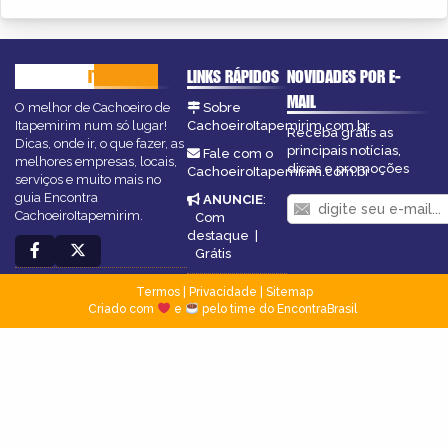
CACHOEIRO
ITAPEMIRIM
LINKS RÁPIDOS
NOVIDADES POR E-
MAIL
O melhor de Cachoeiro de
Sobre
Itapemirim num só lugar!
CachoeiroItapemirim.com.br
Receba grátis as
Dicas, onde ir, o que fazer, as
principais notícias,
Fale com o
melhores empresas, locais,
dicas e promoções
CachoeiroItapemirim.com.br
serviços e muito mais no
guia Encontra
ANUNCIE
:
CachoeiroItapemirim.
Com
destaque
|
Grátis
Termos
|
Privacidade
|
Sitemap
Criado com
e
pelo time do EncontraBrasil