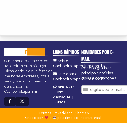
CACHOEIRO
ITAPEMIRIM
LINKS RÁPIDOS
NOVIDADES POR E-
MAIL
O melhor de Cachoeiro de
Sobre
Itapemirim num só lugar!
CachoeiroItapemirim.com.br
Receba grátis as
Dicas, onde ir, o que fazer, as
principais notícias,
Fale com o
melhores empresas, locais,
dicas e promoções
CachoeiroItapemirim.com.br
serviços e muito mais no
guia Encontra
ANUNCIE
:
CachoeiroItapemirim.
Com
destaque
|
Grátis
Termos
|
Privacidade
|
Sitemap
Criado com
e
pelo time do EncontraBrasil