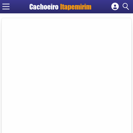
Cachoeiro
Itapemirim
Cadastrar empresa
Fazer login
Criar conta