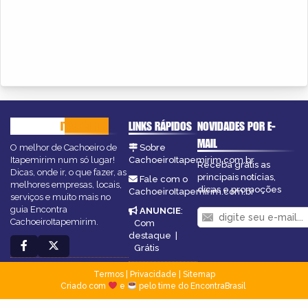
CACHOEIRO
ITAPEMIRIM
LINKS RÁPIDOS
NOVIDADES POR E-
MAIL
O melhor de Cachoeiro de
Sobre
Itapemirim num só lugar!
CachoeiroItapemirim.com.br
Receba grátis as
Dicas, onde ir, o que fazer, as
principais notícias,
Fale com o
melhores empresas, locais,
dicas e promoções
CachoeiroItapemirim.com.br
serviços e muito mais no
guia Encontra
ANUNCIE
:
CachoeiroItapemirim.
Com
destaque
|
Grátis
Termos
|
Privacidade
|
Sitemap
Criado com
e
pelo time do EncontraBrasil