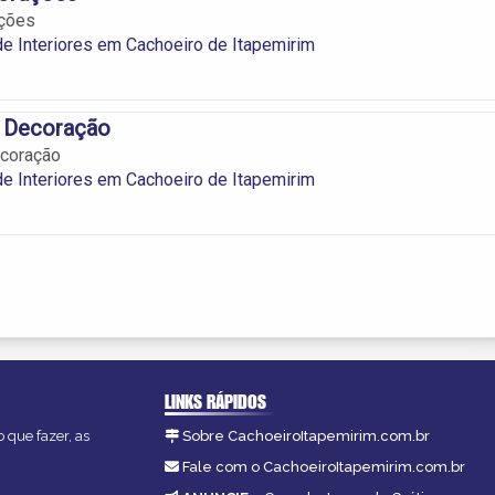
ações
e Interiores em Cachoeiro de Itapemirim
a Decoração
ecoração
e Interiores em Cachoeiro de Itapemirim
LINKS RÁPIDOS
 que fazer, as
Sobre CachoeiroItapemirim.com.br
Fale com o CachoeiroItapemirim.com.br