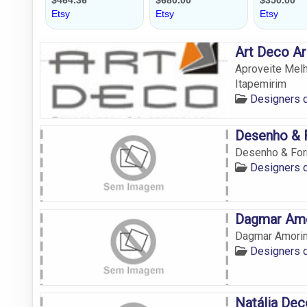
Art Deco Ar
Aproveite Melh
Itapemirim
Designers d
Desenho & F
Desenho & Form
Designers d
Dagmar Am
Dagmar Amori
Designers d
Natália De