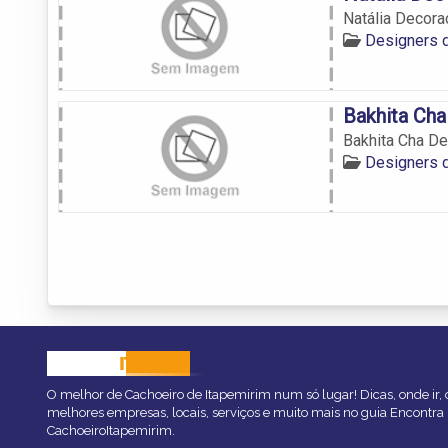
Natália Decor
Designers d
Bakhita Ch
Bakhita Cha D
Designers d
CACHOEIRO
ITAPEMIRIM
O melhor de Cachoeiro de Itapemirim num só lugar! Dicas, onde ir, o
melhores empresas, locais, serviços e muito mais no guia Encontra
CachoeiroItapemirim.