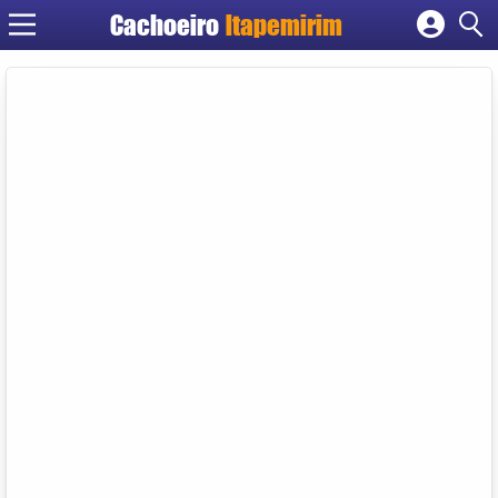
Cachoeiro
Itapemirim
Cadastrar empresa
Fazer login
Criar conta