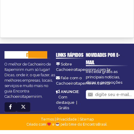
CACHOEIRO
ITAPEMIRIM
LINKS RÁPIDOS
NOVIDADES POR E-
MAIL
O melhor de Cachoeiro de
Sobre
Itapemirim num só lugar!
CachoeiroItapemirim.com.br
Receba grátis as
Dicas, onde ir, o que fazer, as
principais notícias,
Fale com o
melhores empresas, locais,
dicas e promoções
CachoeiroItapemirim.com.br
serviços e muito mais no
guia Encontra
ANUNCIE
:
CachoeiroItapemirim.
Com
destaque
|
Grátis
Termos
|
Privacidade
|
Sitemap
Criado com
e
pelo time do EncontraBrasil