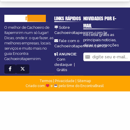
CACHOEIRO
ITAPEMIRIM
LINKS RÁPIDOS
NOVIDADES POR E-
MAIL
O melhor de Cachoeiro de
Sobre
Itapemirim num só lugar!
CachoeiroItapemirim.com.br
Receba grátis as
Dicas, onde ir, o que fazer, as
principais notícias,
Fale com o
melhores empresas, locais,
dicas e promoções
CachoeiroItapemirim.com.br
serviços e muito mais no
guia Encontra
ANUNCIE
:
CachoeiroItapemirim.
Com
destaque
|
Grátis
Termos
|
Privacidade
|
Sitemap
Criado com
e
pelo time do EncontraBrasil