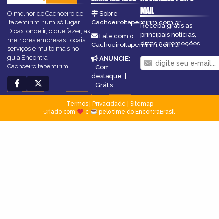
MAIL
O melhor de Cachoeiro de
Sobre
Itapemirim num só lugar!
CachoeiroItapemirim.com.br
Receba grátis as
Dicas, onde ir, o que fazer, as
principais notícias,
Fale com o
melhores empresas, locais,
dicas e promoções
CachoeiroItapemirim.com.br
serviços e muito mais no
guia Encontra
ANUNCIE
:
CachoeiroItapemirim.
Com
destaque
|
Grátis
Termos
|
Privacidade
|
Sitemap
Criado com
e
pelo time do EncontraBrasil