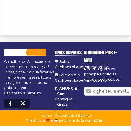
CACHOEIRO
ITAPEMIRIM
LINKS RÁPIDOS
NOVIDADES POR E-
MAIL
O melhor de Cachoeiro de
Sobre
Itapemirim num só lugar!
CachoeiroItapemirim.com.br
Receba grátis as
Dicas, onde ir, o que fazer, as
principais notícias,
Fale com o
melhores empresas, locais,
dicas e promoções
CachoeiroItapemirim.com.br
serviços e muito mais no
guia Encontra
ANUNCIE
:
CachoeiroItapemirim.
Com
destaque
|
Grátis
Termos
|
Privacidade
|
Sitemap
Criado com
e
pelo time do EncontraBrasil