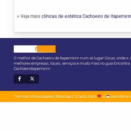
» Veja mais
clínicas de estética Cachoeiro de Itapemiri
CACHOEIRO
ITAPEMIRIM
O melhor de Cachoeiro de Itapemirim num só lugar! Dicas, onde ir, o
melhores empresas, locais, serviços e muito mais no guia Encontra
CachoeiroItapemirim.
Termos
|
Privacidade
|
Sitemap
Criado com
e
pelo time 