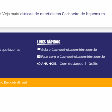
m
Veja mais
clínicas de esteticistas Cachoeiro de Itapemirim
LINKS RÁPIDOS
 que fazer, as
Sobre CachoeiroItapemirim.com.br
Fale com o CachoeiroItapemirim.com.br
ANUNCIE
:
Com destaque
|
Grátis
do EncontraBrasil