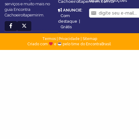
dicas e promoções
CachoeiroItapemirim.com.br
serviços e muito mais no
guia Encontra
ANUNCIE
:
CachoeiroItapemirim.
Com
destaque
|
Grátis
Termos
|
Privacidade
|
Sitemap
Criado com
e
pelo time do EncontraBrasil