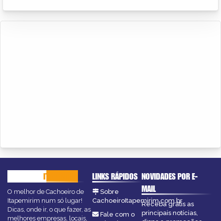
CACHOEIRO
ITAPEMIRIM
LINKS RÁPIDOS
NOVIDADES POR E-
MAIL
O melhor de Cachoeiro de
Sobre
Itapemirim num só lugar!
CachoeiroItapemirim.com.br
Receba grátis as
Dicas, onde ir, o que fazer, as
principais notícias,
Fale com o
melhores empresas, locais,