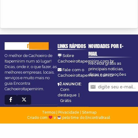
CACHOEIRO
ITAPEMIRIM
LINKS RÁPIDOS
NOVIDADES POR E-
MAIL
O melhor de Cachoeiro de
Sobre
Itapemirim num só lugar!
CachoeiroItapemirim.com.br
Receba grátis as
Dicas, onde ir, o que fazer, as
principais notícias,
Fale com o
melhores empresas, locais,
dicas e promoções
CachoeiroItapemirim.com.br
serviços e muito mais no
guia Encontra
ANUNCIE
:
CachoeiroItapemirim.
Com
destaque
|
Grátis
Termos
|
Privacidade
|
Sitemap
Criado com
e
pelo time do EncontraBrasil