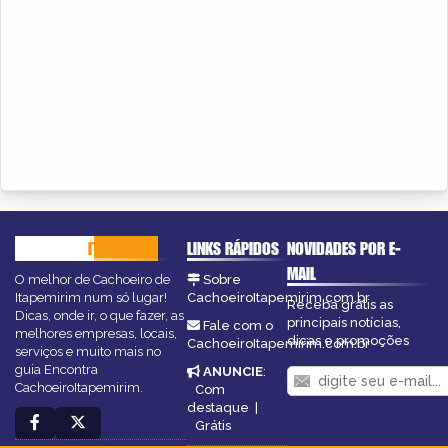
CACHOEIRO
ITAPEMIRIM
LINKS RÁPIDOS
NOVIDADES POR E-
MAIL
O melhor de Cachoeiro de
Sobre
Itapemirim num só lugar!
CachoeiroItapemirim.com.br
Receba grátis as
Dicas, onde ir, o que fazer, as
principais notícias,
Fale com o
melhores empresas, locais,
dicas e promoções
CachoeiroItapemirim.com.br
serviços e muito mais no
guia Encontra
ANUNCIE
:
CachoeiroItapemirim.
Com
destaque
|
Grátis