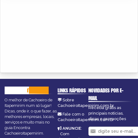
CACHOEIRO
ITAPEMIRIM
LINKS RÁPIDOS
NOVIDADES POR E-
MAIL
O melhor de Cachoeiro de
Sobre
Itapemirim num só lugar!
CachoeiroItapemirim.com.br
Receba grátis as
Dicas, onde ir, o que fazer, as
principais notícias,
Fale com o
melhores empresas, locais,
dicas e promoções
CachoeiroItapemirim.com.br
serviços e muito mais no
guia Encontra
ANUNCIE
:
CachoeiroItapemirim.
Com