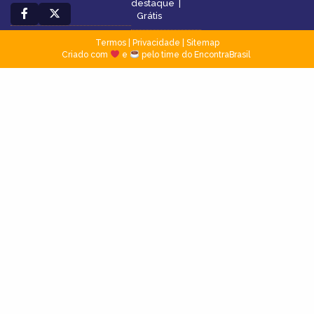
destaque
|
Grátis
Termos
|
Privacidade
|
Sitemap
Criado com
e
pelo time do EncontraBrasil