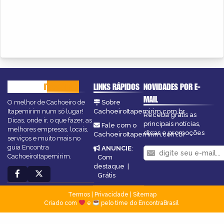
CACHOEIRO
ITAPEMIRIM
LINKS RÁPIDOS
NOVIDADES POR E-
MAIL
O melhor de Cachoeiro de
Sobre
Itapemirim num só lugar!
CachoeiroItapemirim.com.br
Receba grátis as
Dicas, onde ir, o que fazer, as
principais notícias,
Fale com o
melhores empresas, locais,
dicas e promoções
CachoeiroItapemirim.com.br
serviços e muito mais no
guia Encontra
ANUNCIE
:
CachoeiroItapemirim.
Com
destaque
|
Grátis
Termos
|
Privacidade
|
Sitemap
Criado com
e
pelo time do EncontraBrasil