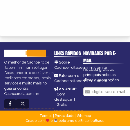
CACHOEIRO
ITAPEMIRIM
LINKS RÁPIDOS
NOVIDADES POR E-
MAIL
O melhor de Cachoeiro de
Sobre
Itapemirim num só lugar!
CachoeiroItapemirim.com.br
Receba grátis as
Dicas, onde ir, o que fazer, as
principais notícias,
Fale com o
melhores empresas, locais,
dicas e promoções
CachoeiroItapemirim.com.br
serviços e muito mais no
guia Encontra
ANUNCIE
:
CachoeiroItapemirim.
Com
destaque
|
Grátis
Termos
|
Privacidade
|
Sitemap
Criado com
e
pelo time do EncontraBrasil