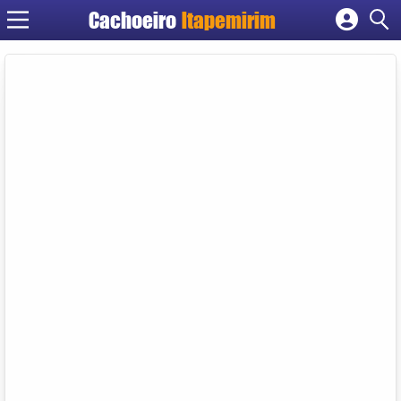
Cachoeiro
Itapemirim
Cadastrar empresa
Fazer login
Criar conta