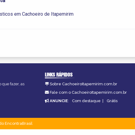
ásticos em Cachoeiro de Itapemirim
LINKS RÁPIDOS
 que fazer, as
Sobre CachoeiroItapemirim.com.br
Fale com o CachoeiroItapemirim.com.br
ANUNCIE
:
Com destaque
|
Grátis
do EncontraBrasil