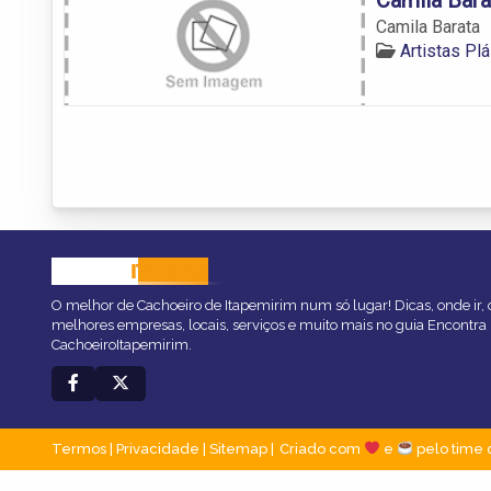
Camila Barata
Artistas Pl
CACHOEIRO
ITAPEMIRIM
O melhor de Cachoeiro de Itapemirim num só lugar! Dicas, onde ir, o
melhores empresas, locais, serviços e muito mais no guia Encontra
CachoeiroItapemirim.
Termos
|
Privacidade
|
Sitemap
Criado com
e
pelo time 