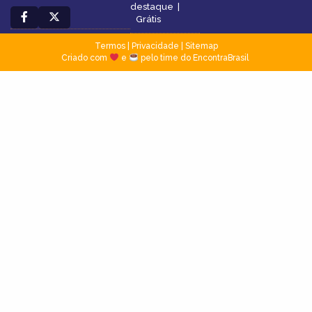
destaque
|
Grátis
Termos
|
Privacidade
|
Sitemap
Criado com
e
pelo time do EncontraBrasil