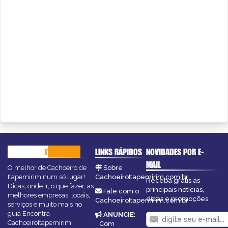
CACHOEIRO
ITAPEMIRIM
LINKS RÁPIDOS
NOVIDADES POR E-
MAIL
O melhor de Cachoeiro de
Sobre
Itapemirim num só lugar!
CachoeiroItapemirim.com.br
Receba grátis as
Dicas, onde ir, o que fazer, as
principais notícias,
Fale com o
melhores empresas, locais,
dicas e promoções
CachoeiroItapemirim.com.br
serviços e muito mais no
guia Encontra
ANUNCIE
:
CachoeiroItapemirim.
Com