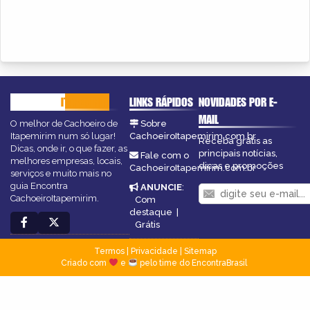
CACHOEIRO
ITAPEMIRIM
LINKS RÁPIDOS
NOVIDADES POR E-
MAIL
O melhor de Cachoeiro de
Sobre
Itapemirim num só lugar!
CachoeiroItapemirim.com.br
Receba grátis as
Dicas, onde ir, o que fazer, as
principais notícias,
Fale com o
melhores empresas, locais,
dicas e promoções
CachoeiroItapemirim.com.br
serviços e muito mais no
guia Encontra
ANUNCIE
:
CachoeiroItapemirim.
Com
destaque
|
Grátis
Termos
|
Privacidade
|
Sitemap
Criado com
e
pelo time do EncontraBrasil