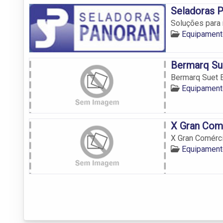
Seladoras 
Soluções para
Equipamento
Bermarq Su
Bermarq Suet 
Equipamento
X Gran Com
X Gran Comérc
Equipamento