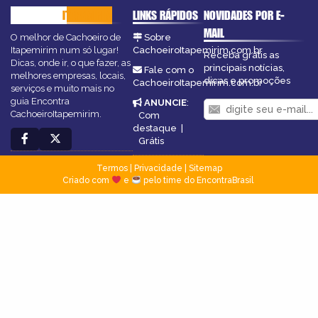
CACHOEIRO
ITAPEMIRIM
LINKS RÁPIDOS
NOVIDADES POR E-
MAIL
O melhor de Cachoeiro de
Sobre
Itapemirim num só lugar!
CachoeiroItapemirim.com.br
Receba grátis as
Dicas, onde ir, o que fazer, as
principais notícias,
Fale com o
melhores empresas, locais,
dicas e promoções
CachoeiroItapemirim.com.br
serviços e muito mais no
guia Encontra
ANUNCIE
:
CachoeiroItapemirim.
Com
destaque
|
Grátis
Termos
|
Privacidade
|
Sitemap
Criado com
e
pelo time do EncontraBrasil