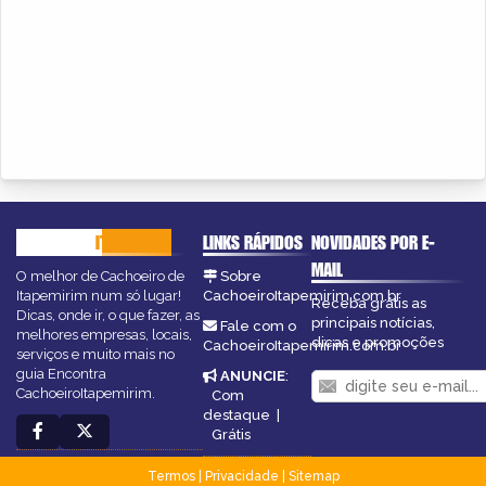
CACHOEIRO
ITAPEMIRIM
LINKS RÁPIDOS
NOVIDADES POR E-
MAIL
O melhor de Cachoeiro de
Sobre
Itapemirim num só lugar!
CachoeiroItapemirim.com.br
Receba grátis as
Dicas, onde ir, o que fazer, as
principais notícias,
Fale com o
melhores empresas, locais,
dicas e promoções
CachoeiroItapemirim.com.br
serviços e muito mais no
guia Encontra
ANUNCIE
:
CachoeiroItapemirim.
Com
destaque
|
Grátis
Termos
|
Privacidade
|
Sitemap