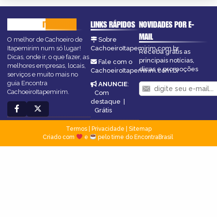
CACHOEIRO
ITAPEMIRIM
LINKS RÁPIDOS
NOVIDADES POR E-
MAIL
O melhor de Cachoeiro de
Sobre
Itapemirim num só lugar!
CachoeiroItapemirim.com.br
Receba grátis as
Dicas, onde ir, o que fazer, as
principais notícias,
Fale com o
melhores empresas, locais,
dicas e promoções
CachoeiroItapemirim.com.br
serviços e muito mais no
guia Encontra
ANUNCIE
:
CachoeiroItapemirim.
Com
destaque
|
Grátis
Termos
|
Privacidade
|
Sitemap
Criado com
e
pelo time do EncontraBrasil