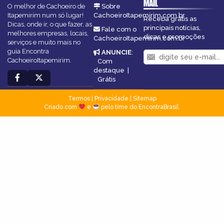
MAIL
O melhor de Cachoeiro de
Sobre
Itapemirim num só lugar!
CachoeiroItapemirim.com.br
Receba grátis as
Dicas, onde ir, o que fazer, as
principais notícias,
Fale com o
melhores empresas, locais,
dicas e promoções
CachoeiroItapemirim.com.br
serviços e muito mais no
guia Encontra
ANUNCIE
:
CachoeiroItapemirim.
Com
destaque
|
Grátis
Termos
|
Privacidade
|
Sitemap
Criado com
e
pelo time do EncontraBrasil