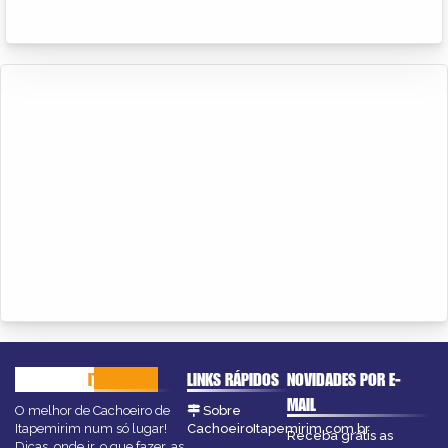
CACHOEIRO
ITAPEMIRIM
LINKS RÁPIDOS
NOVIDADES POR E-
MAIL
O melhor de Cachoeiro de
Sobre
Itapemirim num só lugar!
CachoeiroItapemirim.com.br
Receba grátis as
Dicas, onde ir, o que fazer, as