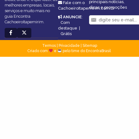
principais notícias,
Fale com o
melhores empresas, locais,
dicas e promoções
CachoeiroItapemirim.com.br
serviços e muito mais no
guia Encontra
ANUNCIE
:
CachoeiroItapemirim.
Com
destaque
|
Grátis
Termos
|
Privacidade
|
Sitemap
Criado com
e
pelo time do EncontraBrasil