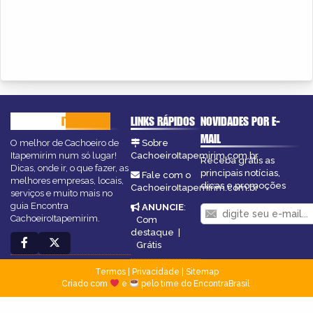
CACHOEIRO
ITAPEMIRIM
LINKS RÁPIDOS
NOVIDADES POR E-
MAIL
O melhor de Cachoeiro de
Sobre
Itapemirim num só lugar!
CachoeiroItapemirim.com.br
Receba grátis as
Dicas, onde ir, o que fazer, as
principais notícias,
Fale com o
melhores empresas, locais,
dicas e promoções
CachoeiroItapemirim.com.br
serviços e muito mais no
guia Encontra
ANUNCIE
:
CachoeiroItapemirim.
Com
destaque
|
Grátis
Termos
|
Privacidade
|
Sitemap
Criado com
e
pelo time do EncontraBrasil