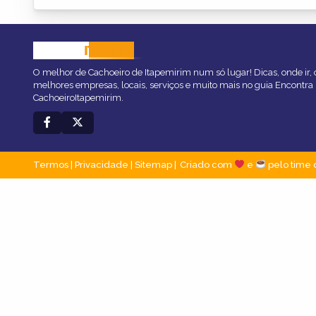
CACHOEIRO
ITAPEMIRIM
O melhor de Cachoeiro de Itapemirim num só lugar! Dicas, onde ir, o
melhores empresas, locais, serviços e muito mais no guia Encontra
CachoeiroItapemirim.
Termos
|
Privacidade
|
Sitemap
Criado com
e
pelo time 