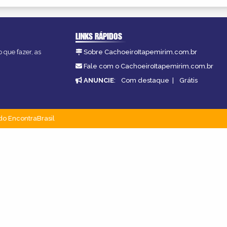
LINKS RÁPIDOS
 que fazer, as
Sobre CachoeiroItapemirim.com.br
Fale com o CachoeiroItapemirim.com.br
ANUNCIE
:
Com destaque
|
Grátis
do EncontraBrasil