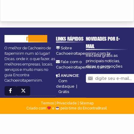
CACHOEIRO
ITAPEMIRIM
LINKS RÁPIDOS
NOVIDADES POR E-
MAIL
O melhor de Cachoeiro de
Sobre
Itapemirim num só lugar!
CachoeiroItapemirim.com.br
Receba grátis as
Dicas, onde ir, o que fazer, as
principais notícias,
Fale com o
melhores empresas, locais,
dicas e promoções
CachoeiroItapemirim.com.br
serviços e muito mais no
guia Encontra
ANUNCIE
:
CachoeiroItapemirim.
Com
destaque
|
Grátis
Termos
|
Privacidade
|
Sitemap
Criado com
e
pelo time do EncontraBrasil