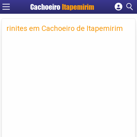
Cachoeiro
Itapemirim
Cadastrar empresa
Fazer login
rinites em Cachoeiro de Itapemirim
Criar conta