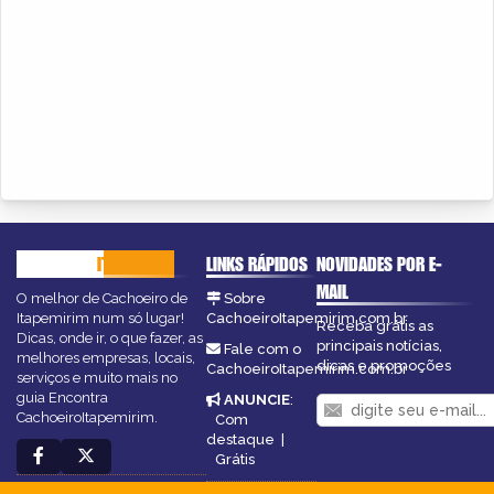
CACHOEIRO
ITAPEMIRIM
LINKS RÁPIDOS
NOVIDADES POR E-
MAIL
O melhor de Cachoeiro de
Sobre
Itapemirim num só lugar!
CachoeiroItapemirim.com.br
Receba grátis as
Dicas, onde ir, o que fazer, as
principais notícias,
Fale com o
melhores empresas, locais,
dicas e promoções
CachoeiroItapemirim.com.br
serviços e muito mais no
guia Encontra
ANUNCIE
:
CachoeiroItapemirim.
Com
destaque
|
Grátis