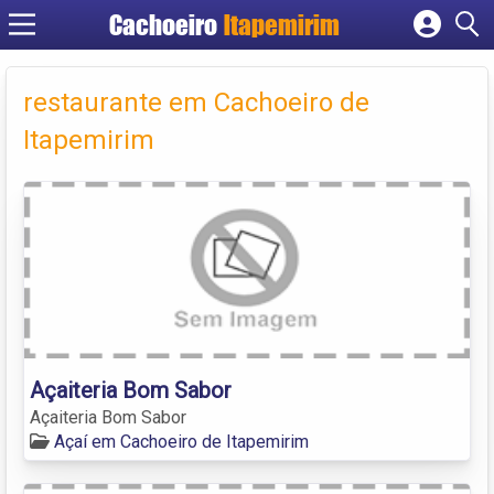
Cachoeiro
Itapemirim
Cadastrar empresa
Fazer login
restaurante em Cachoeiro de
Criar conta
Itapemirim
Açaiteria Bom Sabor
Açaiteria Bom Sabor
Açaí em Cachoeiro de Itapemirim