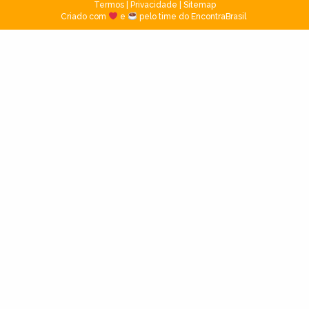
Termos
|
Privacidade
|
Sitemap
Criado com
e
pelo time do EncontraBrasil