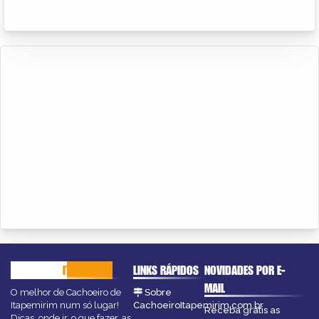
CACHOEIRO
ITAPEMIRIM
LINKS RÁPIDOS
NOVIDADES POR E-
MAIL
O melhor de Cachoeiro de
Sobre
Itapemirim num só lugar!
CachoeiroItapemirim.com.br
Receba grátis as
Dicas, onde ir, o que fazer, as