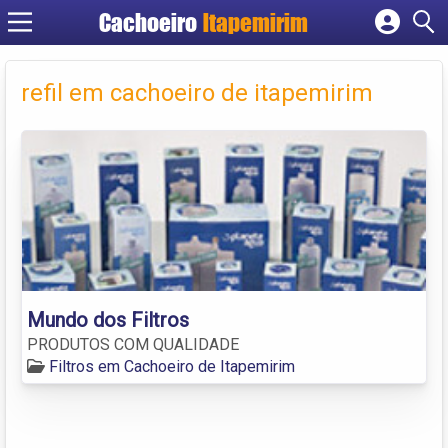
Cachoeiro
Itapemirim
Cadastrar empresa
Fazer login
refil em cachoeiro de itapemirim
Criar conta
Mundo dos Filtros
PRODUTOS COM QUALIDADE
Filtros em Cachoeiro de Itapemirim