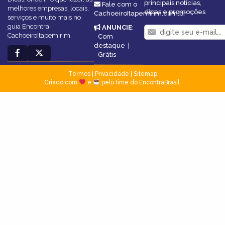
principais notícias,
Fale com o
melhores empresas, locais,
dicas e promoções
CachoeiroItapemirim.com.br
serviços e muito mais no
guia Encontra
ANUNCIE
:
CachoeiroItapemirim.
Com
destaque
|
Grátis
Termos
|
Privacidade
|
Sitemap
Criado com
e
pelo time do EncontraBrasil