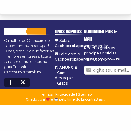
CACHOEIRO
ITAPEMIRIM
LINKS RÁPIDOS
NOVIDADES POR E-
MAIL
O melhor de Cachoeiro de
Sobre
Itapemirim num só lugar!
CachoeiroItapemirim.com.br
Receba grátis as
Dicas, onde ir, o que fazer, as
principais notícias,
Fale com o
melhores empresas, locais,
dicas e promoções
CachoeiroItapemirim.com.br
serviços e muito mais no
guia Encontra
ANUNCIE
:
CachoeiroItapemirim.
Com
destaque
|
Grátis
Termos
|
Privacidade
|
Sitemap
Criado com
e
pelo time do EncontraBrasil