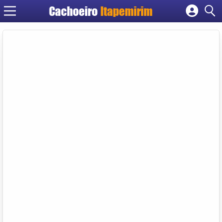
Cachoeiro
Itapemirim
Cadastrar empresa
Fazer login
Criar conta