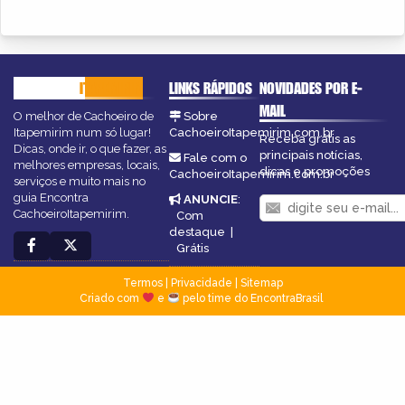
CACHOEIRO
ITAPEMIRIM
LINKS RÁPIDOS
NOVIDADES POR E-
MAIL
O melhor de Cachoeiro de
Sobre
Itapemirim num só lugar!
CachoeiroItapemirim.com.br
Receba grátis as
Dicas, onde ir, o que fazer, as
principais notícias,
Fale com o
melhores empresas, locais,
dicas e promoções
CachoeiroItapemirim.com.br
serviços e muito mais no
guia Encontra
ANUNCIE
:
CachoeiroItapemirim.
Com
destaque
|
Grátis
Termos
|
Privacidade
|
Sitemap
Criado com
e
pelo time do EncontraBrasil