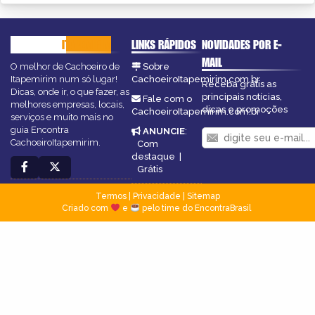
CACHOEIRO
ITAPEMIRIM
LINKS RÁPIDOS
NOVIDADES POR E-
MAIL
O melhor de Cachoeiro de
Sobre
Itapemirim num só lugar!
CachoeiroItapemirim.com.br
Receba grátis as
Dicas, onde ir, o que fazer, as
principais notícias,
Fale com o
melhores empresas, locais,
dicas e promoções
CachoeiroItapemirim.com.br
serviços e muito mais no
guia Encontra
ANUNCIE
:
CachoeiroItapemirim.
Com
destaque
|
Grátis
Termos
|
Privacidade
|
Sitemap
Criado com
e
pelo time do EncontraBrasil