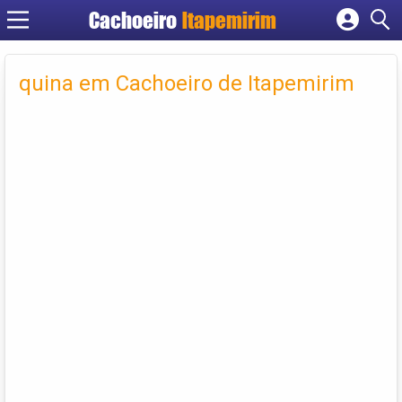
Cachoeiro
Itapemirim
Cadastrar empresa
Fazer login
quina em Cachoeiro de Itapemirim
Criar conta