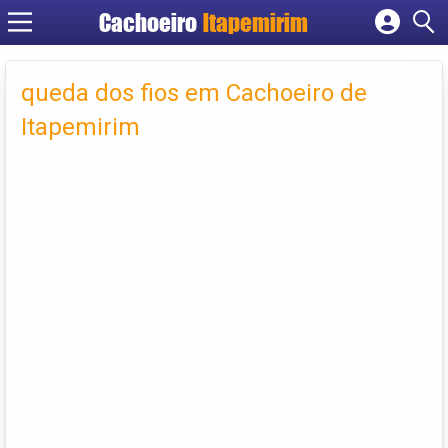
Cachoeiro
Itapemirim
Cadastrar empresa
Fazer login
queda dos fios em Cachoeiro de
Criar conta
Itapemirim