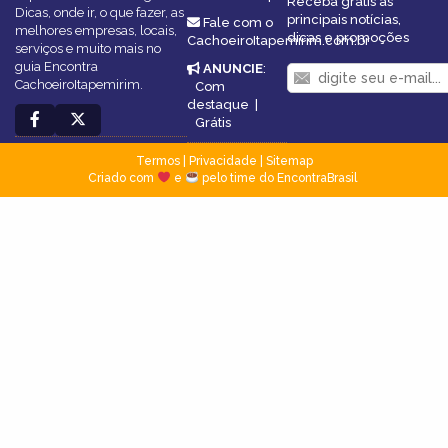
Receba grátis as
Dicas, onde ir, o que fazer, as
principais notícias,
Fale com o
melhores empresas, locais,
dicas e promoções
CachoeiroItapemirim.com.br
serviços e muito mais no
guia Encontra
ANUNCIE
:
CachoeiroItapemirim.
Com
destaque
|
Grátis
Termos
|
Privacidade
|
Sitemap
Criado com
e
pelo time do EncontraBrasil