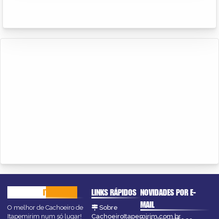
CACHOEIRO
ITAPEMIRIM
LINKS RÁPIDOS
NOVIDADES POR E-
MAIL
O melhor de Cachoeiro de
Sobre
Itapemirim num só lugar!
CachoeiroItapemirim.com.br