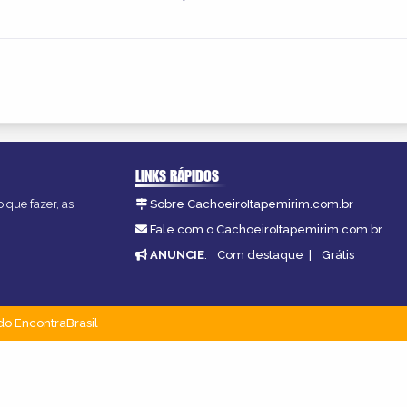
LINKS RÁPIDOS
 que fazer, as
Sobre CachoeiroItapemirim.com.br
Fale com o CachoeiroItapemirim.com.br
ANUNCIE
:
Com destaque
|
Grátis
do EncontraBrasil