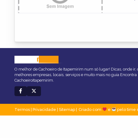
CACHOEIRO
ITAPEMIRIM
O melhor de Cachoeiro de Itapemirim num só lugar! Dicas, onde ir, o
melhores empresas, locais, serviços e muito mais no guia Encontra
CachoeiroItapemirim.
Termos
|
Privacidade
|
Sitemap
Criado com
e
pelo time 