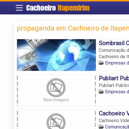
Cachoeiro
Itapemirim
propaganda em Cachoeiro de Itape
Sombrasil 
Comunicação di
Cachoeiro de I
Empresas d
Publiart Pu
Publiart Publ
Empresas d
Cachoeiro 
Cachoeiro Víd
Comunicaçã