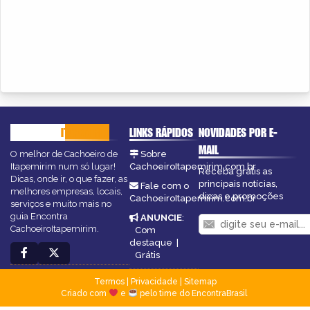
CACHOEIRO
ITAPEMIRIM
LINKS RÁPIDOS
NOVIDADES POR E-
MAIL
O melhor de Cachoeiro de
Sobre
Itapemirim num só lugar!
CachoeiroItapemirim.com.br
Receba grátis as
Dicas, onde ir, o que fazer, as
principais notícias,
Fale com o
melhores empresas, locais,
dicas e promoções
CachoeiroItapemirim.com.br
serviços e muito mais no
guia Encontra
ANUNCIE
:
CachoeiroItapemirim.
Com
destaque
|
Grátis
Termos
|
Privacidade
|
Sitemap
Criado com
e
pelo time do EncontraBrasil