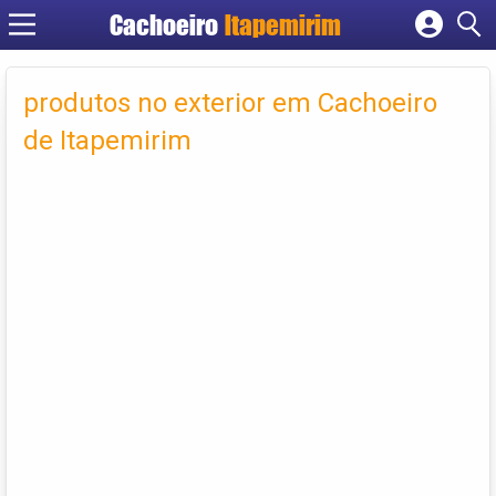
Cachoeiro
Itapemirim
Cadastrar empresa
Fazer login
produtos no exterior em Cachoeiro
Criar conta
de Itapemirim