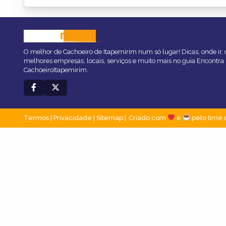
CACHOEIRO
ITAPEMIRIM
O melhor de Cachoeiro de Itapemirim num só lugar! Dicas, onde ir, o
melhores empresas, locais, serviços e muito mais no guia Encontra
CachoeiroItapemirim.
Termos
|
Privacidade
|
Sitemap
Criado com
e
pelo time 