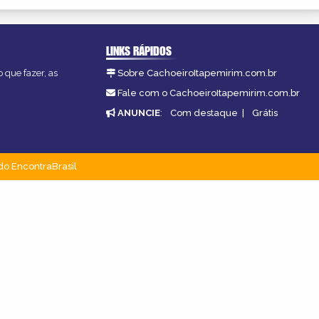
LINKS RÁPIDOS
 que fazer, as
Sobre CachoeiroItapemirim.com.br
Fale com o CachoeiroItapemirim.com.br
ANUNCIE
:
Com destaque
|
Grátis
do EncontraBrasil