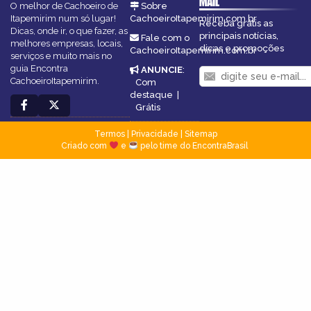
MAIL
O melhor de Cachoeiro de
Sobre
Itapemirim num só lugar!
CachoeiroItapemirim.com.br
Receba grátis as
Dicas, onde ir, o que fazer, as
principais notícias,
Fale com o
melhores empresas, locais,
dicas e promoções
CachoeiroItapemirim.com.br
serviços e muito mais no
guia Encontra
ANUNCIE
:
CachoeiroItapemirim.
Com
destaque
|
Grátis
Termos
|
Privacidade
|
Sitemap
Criado com
e
pelo time do EncontraBrasil