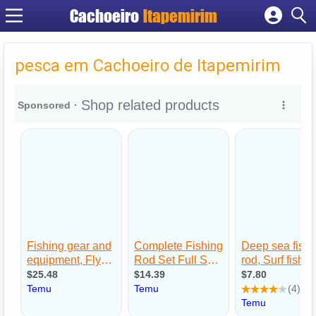
Cachoeiro
Itapemirim
Cadastrar empresa
Fazer login
pesca em Cachoeiro de Itapemirim
Criar conta