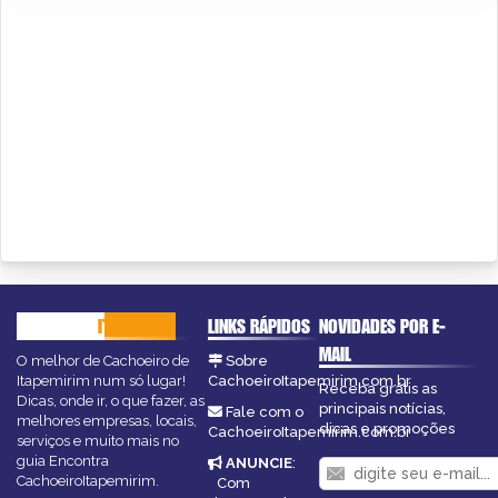
CACHOEIRO
ITAPEMIRIM
LINKS RÁPIDOS
NOVIDADES POR E-
MAIL
O melhor de Cachoeiro de
Sobre
Itapemirim num só lugar!
CachoeiroItapemirim.com.br
Receba grátis as
Dicas, onde ir, o que fazer, as
principais notícias,
Fale com o
melhores empresas, locais,
dicas e promoções
CachoeiroItapemirim.com.br
serviços e muito mais no
guia Encontra
ANUNCIE
:
CachoeiroItapemirim.
Com