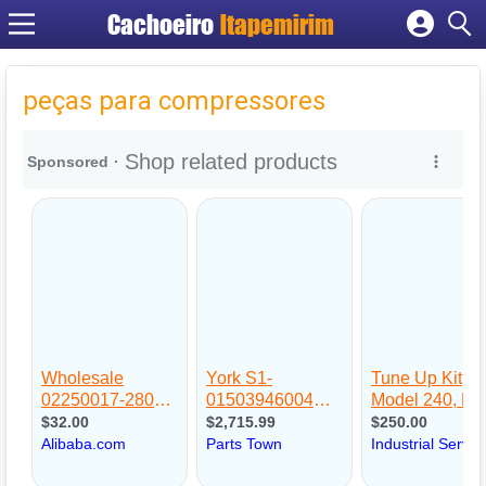
Cachoeiro
Itapemirim
Cadastrar empresa
Fazer login
peças para compressores
Criar conta