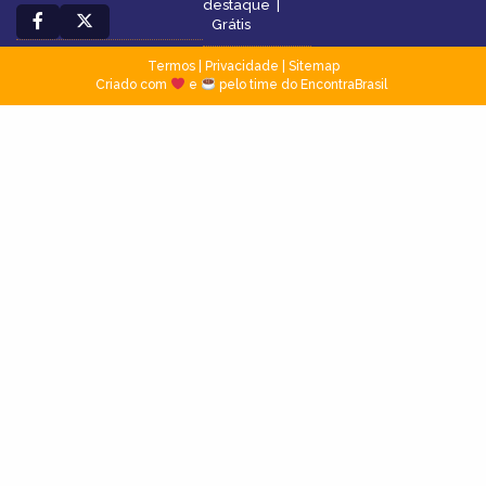
destaque
|
Grátis
Termos
|
Privacidade
|
Sitemap
Criado com
e
pelo time do EncontraBrasil