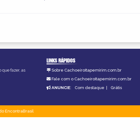
LINKS RÁPIDOS
 que fazer, as
Sobre CachoeiroItapemirim.com.br
Fale com o CachoeiroItapemirim.com.br
ANUNCIE
:
Com destaque
|
Grátis
do EncontraBrasil