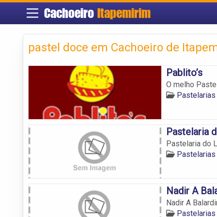
Cachoeiro
Itapemirim
pastel doce em Cachoeiro de Itape
Pablito’s
O melho Pastel
Pastelarias
Pastelaria 
Pastelaria do 
Pastelarias
Nadir A Bal
Nadir A Balard
Pastelarias