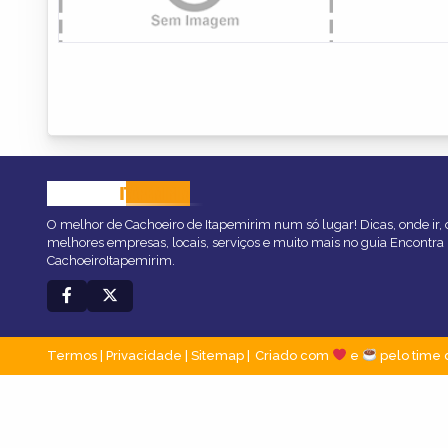
CACHOEIRO
ITAPEMIRIM
O melhor de Cachoeiro de Itapemirim num só lugar! Dicas, onde ir, o
melhores empresas, locais, serviços e muito mais no guia Encontra
CachoeiroItapemirim.
Termos
|
Privacidade
|
Sitemap
Criado com
e
pelo time 