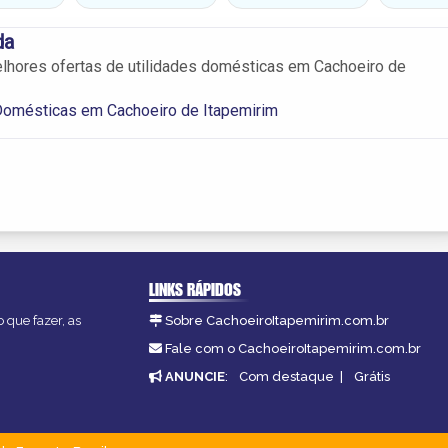
da
lhores ofertas de utilidades domésticas em Cachoeiro de
Domésticas em Cachoeiro de Itapemirim
LINKS RÁPIDOS
 que fazer, as
Sobre CachoeiroItapemirim.com.br
Fale com o CachoeiroItapemirim.com.br
ANUNCIE
:
Com destaque
|
Grátis