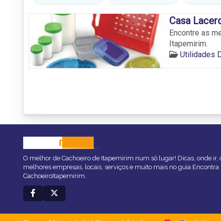
Casa Lacer
Encontre as me
Itapemirim.
Utilidades 
CACHOEIRO
ITAPEMIRIM
O melhor de Cachoeiro de Itapemirim num só lugar! Dicas, onde ir, o
melhores empresas, locais, serviços e muito mais no guia Encontra
CachoeiroItapemirim.