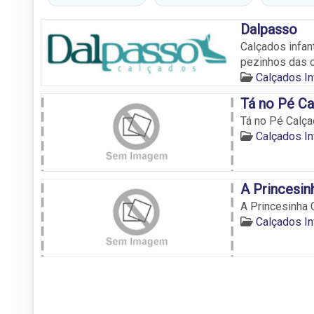
Dalpasso
Calçados infan
pezinhos das c
Calçados In
Tá no Pé C
Tá no Pé Calç
Calçados In
A Princesin
A Princesinha 
Calçados In