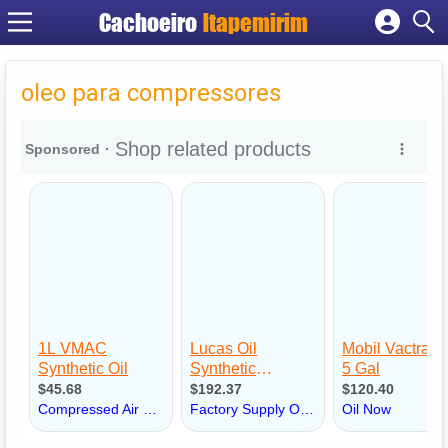
Cachoeiro
Itapemirim
Cadastrar empresa
Fazer login
oleo para compressores
Criar conta