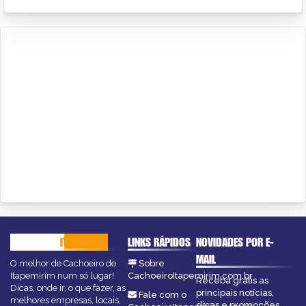
CACHOEIRO
ITAPEMIRIM
LINKS RÁPIDOS
NOVIDADES POR E-
MAIL
O melhor de Cachoeiro de
Sobre
Itapemirim num só lugar!
CachoeiroItapemirim.com.br
Receba grátis as
Dicas, onde ir, o que fazer, as
principais notícias,
Fale com o
melhores empresas, locais,
dicas e promoções