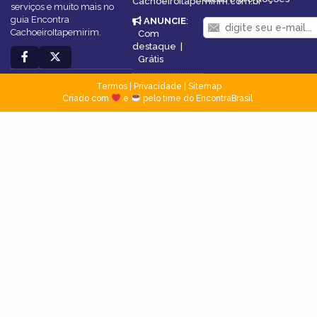
CachoeiroItapemirim.com.br
serviços e muito mais no
guia Encontra
ANUNCIE
:
CachoeiroItapemirim.
Com
destaque
|
Grátis
Termos
|
Privacidade
|
Sitemap
Criado com
e
pelo time do EncontraBrasil