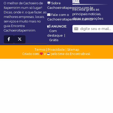
MAIL
O melhor de Cachoeiro de
Sobre
Itapemirim num só lugar!
CachoeiroItapemirim.com.br
Receba grátis as
Dicas, onde ir, o que fazer, as
principais notícias,
Fale com o
melhores empresas, locais,
dicas e promoções
CachoeiroItapemirim.com.br
serviços e muito mais no
guia Encontra
ANUNCIE
:
CachoeiroItapemirim.
Com
destaque
|
Grátis
Termos
|
Privacidade
|
Sitemap
Criado com
e
pelo time do EncontraBrasil