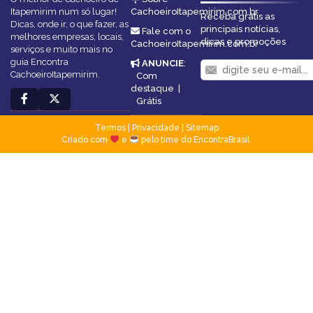
Itapemirim num só lugar!
CachoeiroItapemirim.com.br
Receba grátis as
Dicas, onde ir, o que fazer, as
principais notícias,
Fale com o
melhores empresas, locais,
dicas e promoções
CachoeiroItapemirim.com.br
serviços e muito mais no
guia Encontra
ANUNCIE
:
CachoeiroItapemirim.
Com
destaque
|
Grátis
Termos
|
Privacidade
|
Sitemap
Criado com
e
pelo time do EncontraBrasil