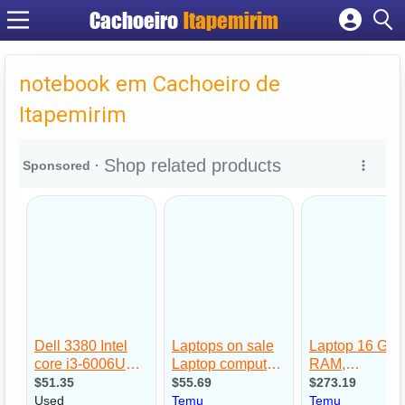
Cachoeiro
Itapemirim
Cadastrar empresa
Fazer login
notebook em Cachoeiro de
Criar conta
Itapemirim