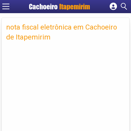
Cachoeiro
Itapemirim
Cadastrar empresa
Fazer login
nota fiscal eletrônica em Cachoeiro
Criar conta
de Itapemirim