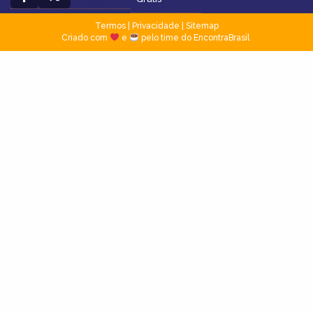
Termos
|
Privacidade
|
Sitemap
Criado com
e
pelo time do EncontraBrasil