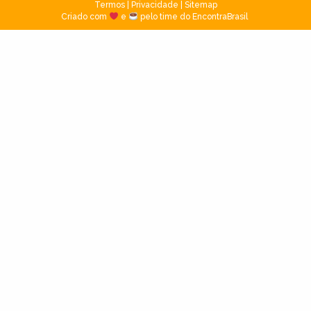
Termos
|
Privacidade
|
Sitemap
Criado com
e
pelo time do EncontraBrasil