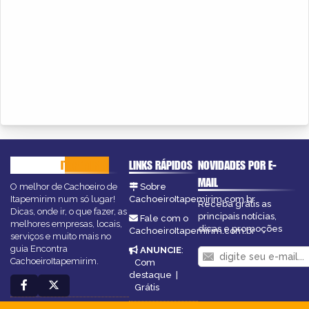
CACHOEIRO
ITAPEMIRIM
LINKS RÁPIDOS
NOVIDADES POR E-
MAIL
O melhor de Cachoeiro de
Sobre
Itapemirim num só lugar!
CachoeiroItapemirim.com.br
Receba grátis as
Dicas, onde ir, o que fazer, as
principais notícias,
Fale com o
melhores empresas, locais,
dicas e promoções
CachoeiroItapemirim.com.br
serviços e muito mais no
guia Encontra
ANUNCIE
:
CachoeiroItapemirim.
Com
destaque
|
Grátis