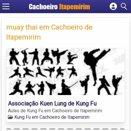
Cachoeiro
Itapemirim
Cadastrar empresa
Fazer login
muay thai em Cachoeiro de
Criar conta
Itapemirim
Associação Kuen Lung de Kung Fu
Aulas de Kung Fu em Cachoeiro de Itapemirim.
Kung Fu em Cachoeiro de Itapemirim