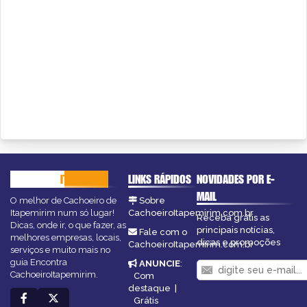
CACHOEIRO
ITAPEMIRIM
LINKS RÁPIDOS
NOVIDADES POR E-
MAIL
O melhor de Cachoeiro de
Sobre
Itapemirim num só lugar!
CachoeiroItapemirim.com.br
Receba grátis as
Dicas, onde ir, o que fazer, as
principais notícias,
Fale com o
melhores empresas, locais,
dicas e promoções
CachoeiroItapemirim.com.br
serviços e muito mais no
guia Encontra
ANUNCIE
:
CachoeiroItapemirim.
Com
destaque
|
Grátis