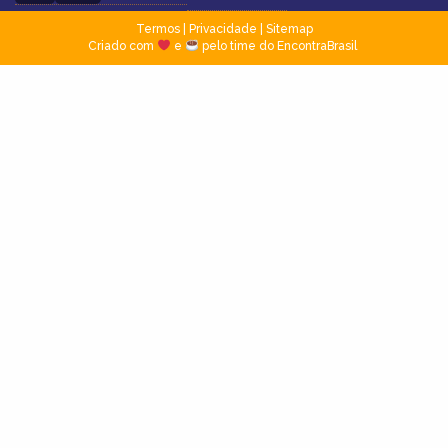
Termos
|
Privacidade
|
Sitemap
Criado com
e
pelo time do EncontraBrasil