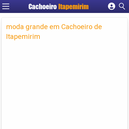
Cachoeiro
Itapemirim
Cadastrar empresa
Fazer login
moda grande em Cachoeiro de
Criar conta
Itapemirim