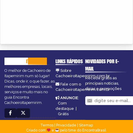
CACHOEIRO
ITAPEMIRIM
LINKS RÁPIDOS
NOVIDADES POR E-
MAIL
O melhor de Cachoeiro de
Sobre
Itapemirim num só lugar!
CachoeiroItapemirim.com.br
Receba grátis as
Dicas, onde ir, o que fazer, as
principais notícias,
Fale com o
melhores empresas, locais,
dicas e promoções
CachoeiroItapemirim.com.br
serviços e muito mais no
guia Encontra
ANUNCIE
:
CachoeiroItapemirim.
Com
destaque
|
Grátis
Termos
|
Privacidade
|
Sitemap
Criado com
e
pelo time do EncontraBrasil