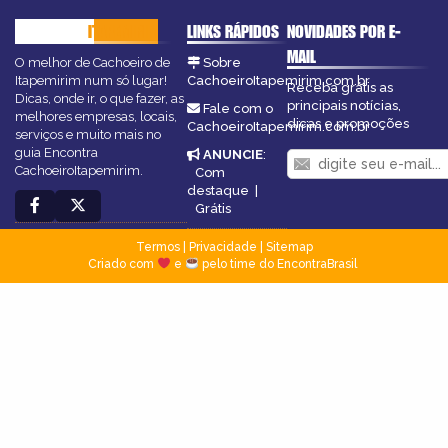
CACHOEIRO
ITAPEMIRIM
LINKS RÁPIDOS
NOVIDADES POR E-
MAIL
O melhor de Cachoeiro de
Sobre
Itapemirim num só lugar!
CachoeiroItapemirim.com.br
Receba grátis as
Dicas, onde ir, o que fazer, as
principais notícias,
Fale com o
melhores empresas, locais,
dicas e promoções
CachoeiroItapemirim.com.br
serviços e muito mais no
guia Encontra
ANUNCIE
:
CachoeiroItapemirim.
Com
destaque
|
Grátis
Termos
|
Privacidade
|
Sitemap
Criado com
e
pelo time do EncontraBrasil