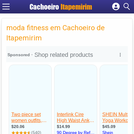
Cachoeiro
Itapemirim
Cadastrar empresa
Fazer login
moda fitness em Cachoeiro de
Criar conta
Itapemirim