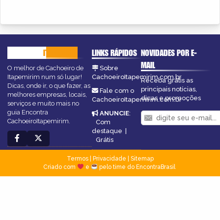
CACHOEIRO
ITAPEMIRIM
LINKS RÁPIDOS
NOVIDADES POR E-
MAIL
O melhor de Cachoeiro de
Sobre
Itapemirim num só lugar!
CachoeiroItapemirim.com.br
Receba grátis as
Dicas, onde ir, o que fazer, as
principais notícias,
Fale com o
melhores empresas, locais,
dicas e promoções
CachoeiroItapemirim.com.br
serviços e muito mais no
guia Encontra
ANUNCIE
:
CachoeiroItapemirim.
Com
destaque
|
Grátis
Termos
|
Privacidade
|
Sitemap
Criado com
e
pelo time do EncontraBrasil